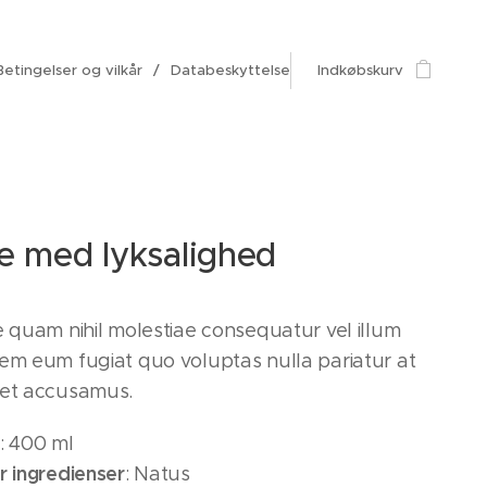
Betingelser og vilkår
Databeskyttelse
Indkøbskurv
e med lyksalighed
e quam nihil molestiae consequatur vel illum
rem eum fugiat quo voluptas nulla pariatur at
 et accusamus.
: 400 ml
r ingredienser
: Natus