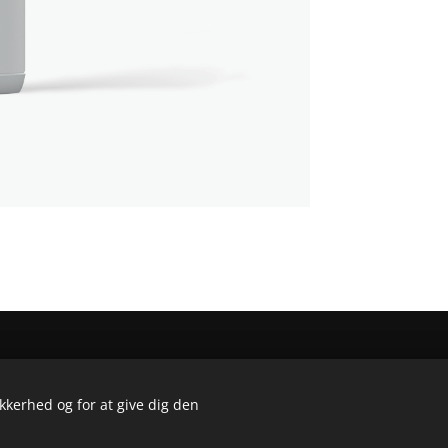
Den glade drossel - drosselvej 25, 3120 Dronningmølle
ikkerhed og for at give dig den
Cookies